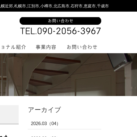
,札幌市,江別市,小樽市,北広島市,石狩市,恵庭市,千歳市
アーカイブ
2026.03（04）