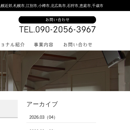
,札幌市,江別市,小樽市,北広島市,石狩市,恵庭市,千歳市
アーカイブ
2026.03（04）